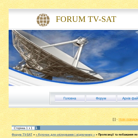
FORUM TV-SAT
Головна
Форум
Архів фай
[ ] ·
Нові повідо
1
Сторінка
1
з
1
Форум TV-SAT
»
« Куточок для спілкування і відпочинку »
»
Пропозиції та побажання п