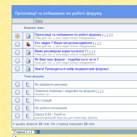
Пропозиції та побажання по роботі форуму
Тема
Важливі теми
Пропозиції та побажання по роботі форуму
[
1
2
3
]
Тема для тих, у кого недостатньо повідомлень.
Хто звідки ? Ваше місцезнаходження
[
1
2
]
Тема для тих, у кого недостатньо повідомлень.
Яким ресивером користуємося ?
[
1
2
]
Тема для тих, у кого недостатньо повідомлень.
Як Вам наш форум - подобається чи ні ?
Тема для тих, у кого недостатньо повідомлень.
Увага! Проводиться набір модераторів форуму!
Теми форуму
Як прикрити рекламу
Помічені помилки / недоліки на форумі
[
1
2
]
пишемо тут
Реєстрація
Не робочі посилання
Opera 9.64 ; FireFox
рекомендований браузер для перегляду форуму
У цьому форумі
10
тем. На сторінці показано
10
тем.
1
Сторінка
1
з
1